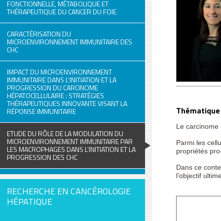
FONCTIONNELLE, MÉTABOLIQUE ET
THÉRAPEUTIQUE DU CANCER DU FOIE
CARACTÉRISATION DU
MICROENVIRONNEMENT IMMUNITAIRE DES
CHC
IMPACT DU MICROENVIRONNEMENT
IMMUNITAIRE DANS L'INITIATION ET LA
PROGRESSION DU CARCINOME
HÉPATOCELLULAIRE : STRATÉGIES
THÉRAPEUTIQUES INNOVANTE VISANT LA
Thématique
RÉPONSE IMMUNITAIRE
Le carcinome h
ETUDE DU RÔLE DE LA MODULATION DU
MICROENVIRONNEMENT IMMUNITAIRE PAR
Parmi les cell
LES MACROPHAGES DANS L’INITIATION ET LA
propriétés pro
PROGRESSION DES CHC
Dans ce contex
l'objectif ulti
RECHERCHE EN CANCÉROLOGIE
HÉPATIQUE