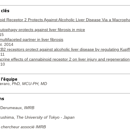
 clés
id Receptor 2 Protects Against Alcoholic Liver Disease Via a Macro
ophagy protects against liver fibrosis in mice
15
ltifaceted partner in liver fibrosis
t. 2014
2 receptors protect against alcoholic liver disease by regulating Kupffe
011
acrine effects of cannabinoid receptor 2 on liver injury and regeneration
010
l'équipe
deraro,
PhD, MCU-PH, MD
ns
 Derumeaux,
IMRB
zushima,
The University of Tokyo - Japan
,
chercheur associé IMRB