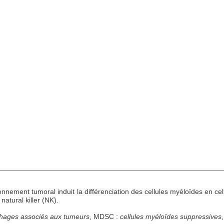
nnement tumoral induit la différenciation des cellules myéloïdes en c
 natural killer (NK).
hages associés aux tumeurs
, MDSC :
cellules myéloïdes suppressives