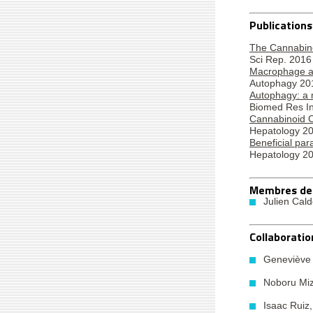
Publications
The Cannabino
Sci Rep. 2016
Macrophage aut
Autophagy 20
Autophagy: a mu
Biomed Res In
Cannabinoid CB
Hepatology 2
Beneficial par
Hepatology 2
Membres de 
Julien Cal
Collaboratio
Geneviève
Noboru Mi
Isaac Ruiz