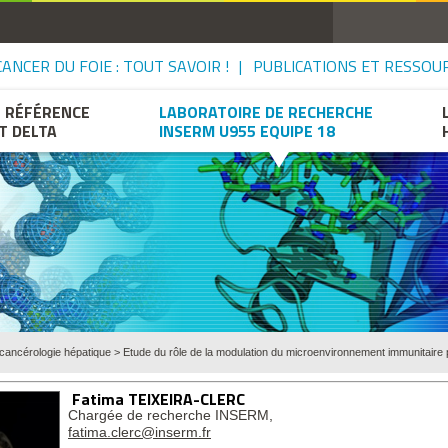
ANCER DU FOIE : TOUT SAVOIR !
PUBLICATIONS ET RESSOU
E RÉFÉRENCE
LABORATOIRE DE RECHERCHE
ET DELTA
INSERM U955 EQUIPE 18
cancérologie hépatique
> Etude du rôle de la modulation du microenvironnement immunitaire p
Fatima TEIXEIRA-CLERC
Chargée de recherche INSERM,
fatima.clerc@inserm.fr