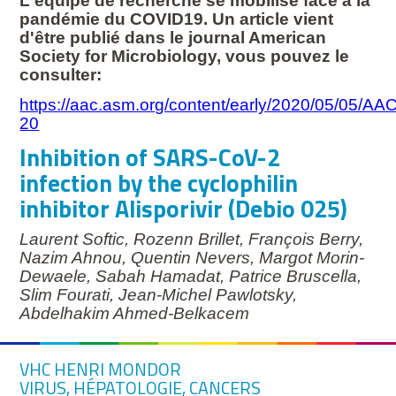
L'équipe de recherche se mobilise face à la
pandémie du COVID19. Un article vient
d'être publié dans le journal American
Society for Microbiology, vous pouvez le
consulter:
https://aac.asm.org/content/early/2020/05/05/AA
20
Inhibition of SARS-CoV-2
infection by the cyclophilin
inhibitor Alisporivir (Debio 025)
Laurent Softic
,
Rozenn Brillet
,
François Berry
,
Nazim Ahnou
,
Quentin Nevers
,
Margot Morin-
Dewaele
,
Sabah Hamadat
,
Patrice Bruscella
,
Slim Fourati
,
Jean-Michel Pawlotsky
,
Abdelhakim Ahmed-Belkacem
VHC HENRI MONDOR
VIRUS, HÉPATOLOGIE, CANCERS